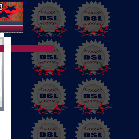
sinos Sin Licencia