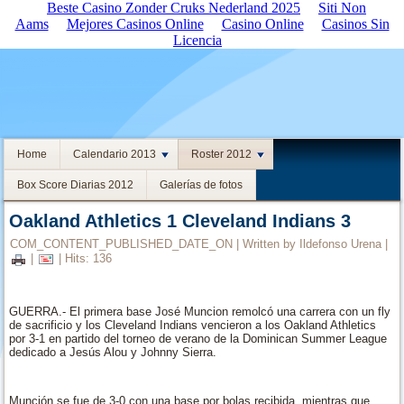
Beste Casino Zonder Cruks Nederland 2025
Siti Non
Aams
Mejores Casinos Online
Casino Online
Casinos Sin
Licencia
Home
Calendario 2013
Roster 2012
Box Score Diarias 2012
Galerías de fotos
Oakland Athletics 1 Cleveland Indians 3
COM_CONTENT_PUBLISHED_DATE_ON
|
Written by Ildefonso Urena
|
|
| Hits: 136
GUERRA.- El primera base José Muncion remolcó una carrera con un fly
de sacrificio y los Cleveland Indians vencieron a los Oakland Athletics
por 3-1 en partido del torneo de verano de la Dominican Summer League
dedicado a Jesús Alou y Johnny Sierra.
Munción se fue de 3-0 con una base por bolas recibida, mientras que