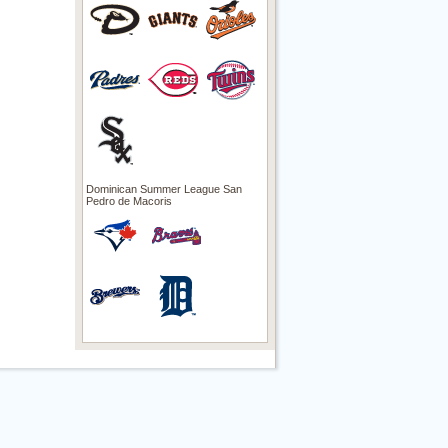
Dominican Summer League San
Pedro de Macoris