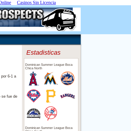
Online
Casinos Sin Licencia
Estadisticas
Dominican Summer League Boca
Chica North
 por 6-1 a
 se fue de
Dominican Summer League Boca