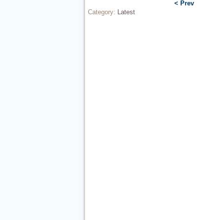
< Prev
Category:
Latest