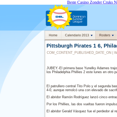
Beste Casino Zonder Cruks N
Home
Calendario 2013
Rosters
Pittsburgh Pirates 1 6, Phila
COM_CONTENT_PUBLISHED_DATE_ON
|
W
JUBEY.-El primera base Yunelky Adames trajo d
los Philadelphia Phillies 2 este lunes en otro 
El patrullero central Tito Polo y el segunda 
4-0, aunque remolcó una con elevado de sacrif
El abridor Ramón Rodríguez lanz
ó cinco entrad
Por los Phillies, las dos vueltas fueron imp
El abridor Gerald Vásquez fue el perdedor al re