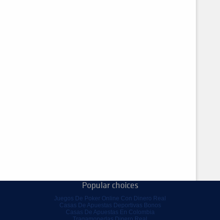
Popular choices
Juegos De Poker Online Con Dinero Real
Casas De Apuestas Deportivas Bonos
Casas De Apuestas En Colombia
Tragamonedas Dinero Real