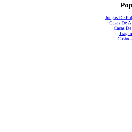
Pop
Juegos De Pok
Casas De Ap
Casas De
Tragam
Casinos