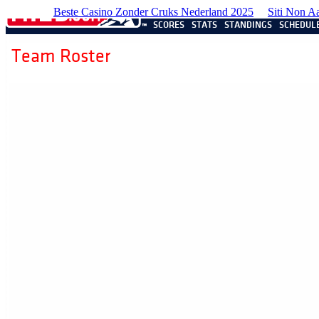
Beste Casino Zonder Cruks Nederland 2025
Siti Non A