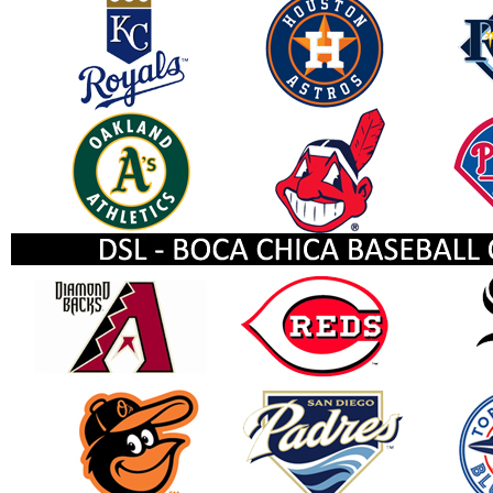
Here are a few examples of how you can use the searc
Entering
this and that
into the search form will return r
both "this" and "that".
Entering
this not that
into the search form will return re
"this" and not "that".
Entering
this or that
into the search form will return res