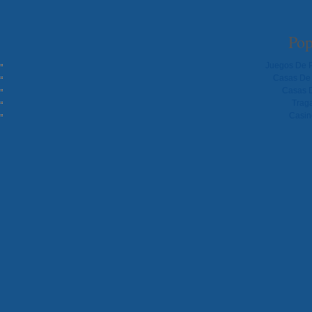
Pop
Juegos De P
Casas De 
Casas 
Trag
Casin