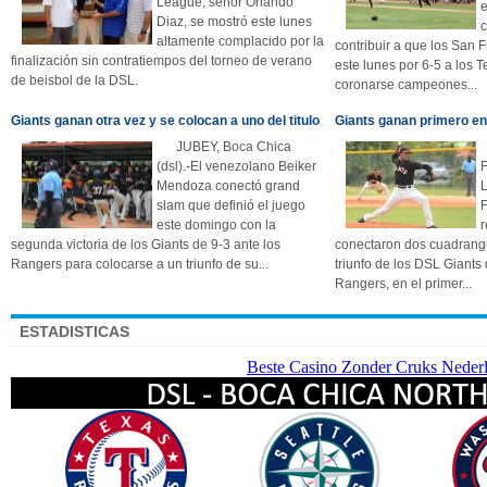
League, señor Orlando
Diaz, se mostró este lunes
altamente complacido por la
contribuir a que los San 
finalización sin contratiempos del torneo de verano
este lunes por 6-5 a los
de beisbol de la DSL.
coronarse campeones...
Giants ganan otra vez y se colocan a uno del titulo
Giants ganan primero en 
JUBEY, Boca Chica
(dsl).-El venezolano Beiker
Mendoza conectó grand
slam que definió el juego
este domingo con la
r
segunda victoria de los Giants de 9-3 ante los
conectaron dos cuadrangu
Rangers para colocarse a un triunfo de su...
triunfo de los DSL Giants
Rangers, en el primer...
ESTADISTICAS