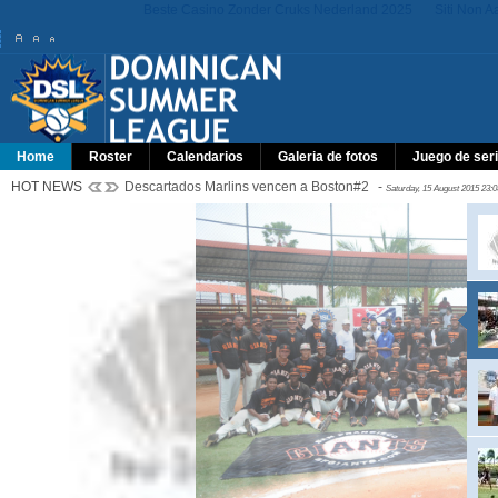
Beste Casino Zonder Cruks Nederland 2025
Siti Non 
Home
Roster
Calendarios
Galeria de fotos
Juego de seri
HOT NEWS
Descartados Marlins vencen a Boston#2
-
Saturday, 15 August 2015 23:0
Giants ganan campeonato DSL de...
RAWLING FOUNDATION SPORTS COMPLEX, Las Américas (dsl),-
El colombiano Andrés Angulo conectó cuadrangular de dos carreras,