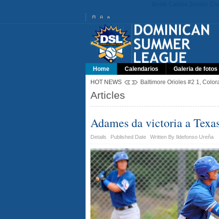
Beste Casino Zonder Cr
Home
Calendarios
Galeria de fotos
HOT NEWS
Baltimore Orioles #2 1, Colo
24 extranjeros en Juego de
Articles
Adames da victoria a Texas
Details
Published Date
Written By Ildefonso Ureña