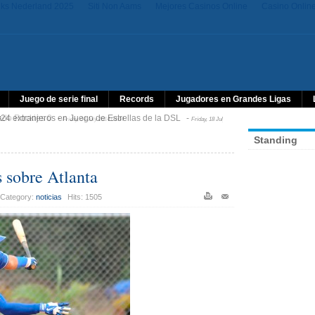
uks Nederland 2025
Siti Non Aams
Mejores Casinos Online
Casino Onlin
Juego de serie final
Records
Jugadores en Grandes Ligas
rado Rockies 0
 Estrellas de la DSL
-
-
Friday, 04 July 2014 04:04
Friday, 18 July 2014 13:43
Standing
 sobre Atlanta
Category:
noticias
Hits: 1505