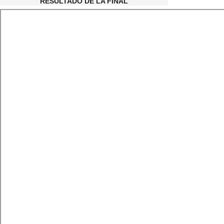
RESULTADO
DE LA FINAL