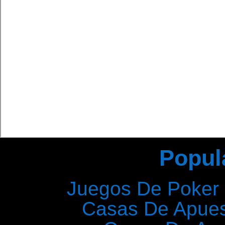
Popul
Juegos De Poker 
Casas De Apues