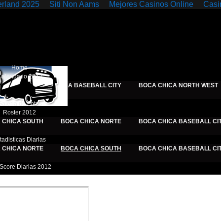
erland 2025
Siti Non Aams
Mejores Casinos Online
Casi
Home
alendario 2012
CORIS
BOCA CHICA BASEBALL CITY
BOCA CHICA NORTH WEST
Galeria de Fotos
Roster 2012
 CHICA SOUTH
BOCA CHICA NORTE
BOCA CHICA BASEBALL CI
tadisticas Diarias
 CHICA NORTE
BOCA CHICA SOUTH
BOCA CHICA BASEBALL CI
Score Diarias 2012