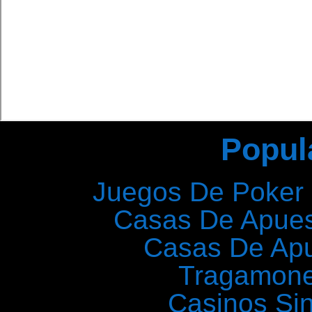
Popul
Juegos De Poker 
Casas De Apues
Casas De Apu
Tragamone
Casinos Si